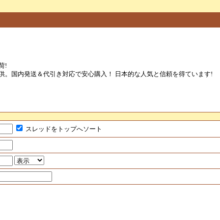
荷!
供。国内発送＆代引き対応で安心購入！ 日本的な人気と信頼を得ています!
スレッドをトップへソート